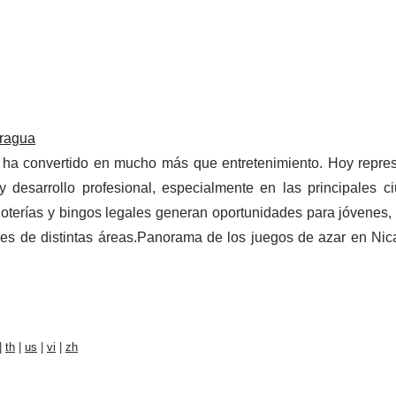
aragua
e ha convertido en mucho más que entretenimiento. Hoy repre
y desarrollo profesional, especialmente en las principales c
, loterías y bingos legales generan oportunidades para jóvenes
nales de distintas áreas.Panorama de los juegos de azar en Ni
|
th
|
us
|
vi
|
zh