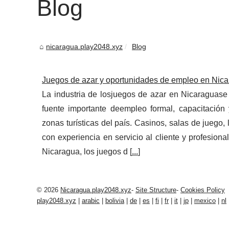
Blog
nicaragua.play2048.xyz
Blog
Juegos de azar y oportunidades de empleo en Nic
La industria de losjuegos de azar en Nicaraguas
fuente importante deempleo formal, capacitación 
zonas turísticas del país. Casinos, salas de juego
con experiencia en servicio al cliente y profesio
Nicaragua, los juegos d [
...
]
© 2026
Nicaragua.play2048.xyz
-
Site Structure
-
Cookies Policy
play2048.xyz
|
arabic
|
bolivia
|
de
|
es
|
fi
|
fr
|
it
|
jp
|
mexico
|
nl