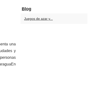
Blog
Juegos de azar y...
senta una
iudades y
, personas
caraguaEn