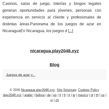
Casinos, salas de juego, loterías y bingos legales
generan oportunidades para jóvenes, personas con
experiencia en servicio al cliente y profesionales de
distintas áreas.Panorama de los juegos de azar en
NicaraguaEn Nicaragua, los juegos d [
...
]
nicaragua.play2048.xyz
Blog
Juegos de azar y...
© 2026
Nicaragua.play2048.xyz
-
Site Structure
-
Cookies Policy
play2048.xyz
|
arabic
|
bolivia
|
de
|
es
|
fi
|
fr
|
it
|
jp
|
mexico
|
nl
|
th
|
us
|
vi
|
zh